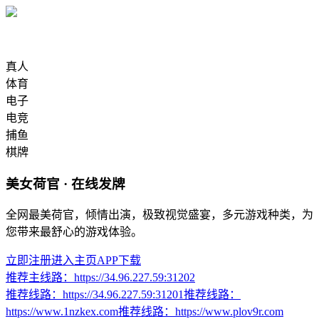
真人
体育
电子
电竞
捕鱼
棋牌
美女荷官 · 在线发牌
全网最美荷官，倾情出演，极致视觉盛宴，多元游戏种类，为
您带来最舒心的游戏体验。
立即注册
进入主页
APP下载
推荐主线路：
https://34.96.227.59:31202
推荐线路：
https://34.96.227.59:31201
推荐线路：
https://www.1nzkex.com
推荐线路：
https://www.plov9r.com