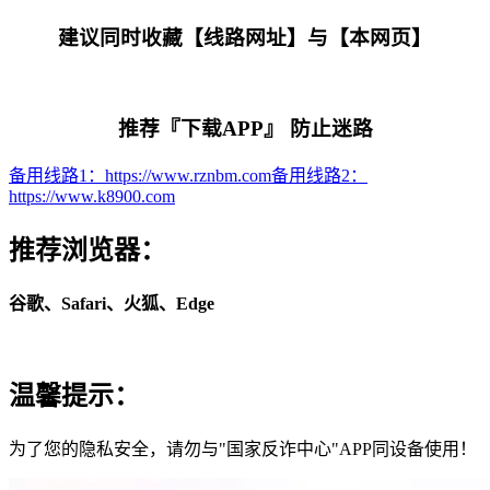
建议同时收藏【线路网址】与【本网页】
推荐『下载APP』 防止迷路
备用线路
1
：
https://www.rznbm.com
备用线路
2
：
https://www.k8900.com
推荐浏览器：
谷歌、Safari、火狐、Edge
温馨提示：
为了您的隐私安全，请勿与"国家反诈中心"APP同设备使用！