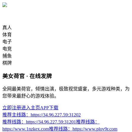
真人
体育
电子
电竞
捕鱼
棋牌
美女荷官 · 在线发牌
全网最美荷官，倾情出演，极致视觉盛宴，多元游戏种类，为
您带来最舒心的游戏体验。
立即注册
进入主页
APP下载
推荐主线路：
https://34.96.227.59:31202
推荐线路：
https://34.96.227.59:31201
推荐线路：
https://www.1nzkex.com
推荐线路：
https://www.plov9r.com