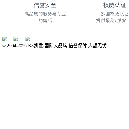
© 2004-
2026
K8凯发-国际大品牌 信誉保障 大额无忧