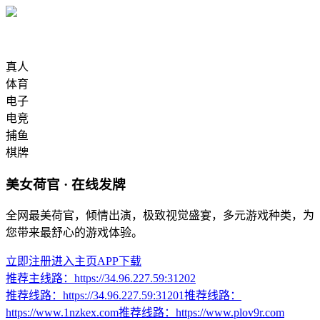
真人
体育
电子
电竞
捕鱼
棋牌
美女荷官 · 在线发牌
全网最美荷官，倾情出演，极致视觉盛宴，多元游戏种类，为
您带来最舒心的游戏体验。
立即注册
进入主页
APP下载
推荐主线路：
https://34.96.227.59:31202
推荐线路：
https://34.96.227.59:31201
推荐线路：
https://www.1nzkex.com
推荐线路：
https://www.plov9r.com