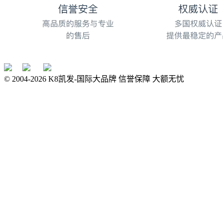
© 2004-
2026
K8凯发-国际大品牌 信誉保障 大额无忧