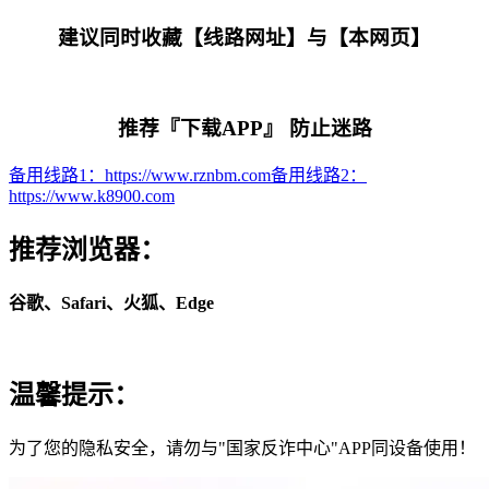
建议同时收藏【线路网址】与【本网页】
推荐『下载APP』 防止迷路
备用线路
1
：
https://www.rznbm.com
备用线路
2
：
https://www.k8900.com
推荐浏览器：
谷歌、Safari、火狐、Edge
温馨提示：
为了您的隐私安全，请勿与"国家反诈中心"APP同设备使用！