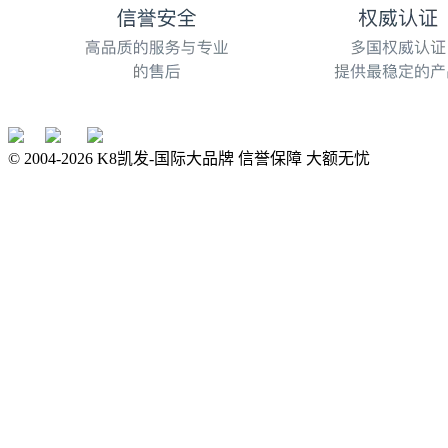
© 2004-
2026
K8凯发-国际大品牌 信誉保障 大额无忧