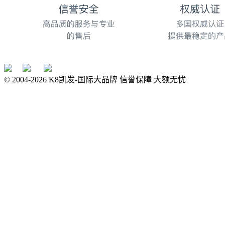
© 2004-
2026
K8凯发-国际大品牌 信誉保障 大额无忧