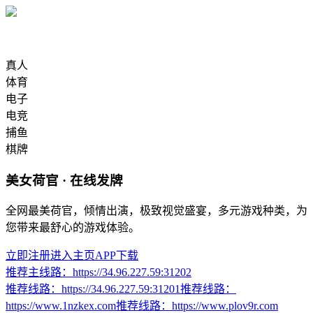
真人
体育
电子
电竞
捕鱼
棋牌
美女荷官 · 在线发牌
全网最美荷官，倾情出演，极致视觉盛宴，多元游戏种类，为
您带来最舒心的游戏体验。
立即注册
进入主页
APP下载
推荐主线路：
https://34.96.227.59:31202
推荐线路：
https://34.96.227.59:31201
推荐线路：
https://www.1nzkex.com
推荐线路：
https://www.plov9r.com