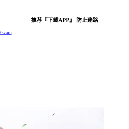
推荐『下载APP』 防止迷路
00.com